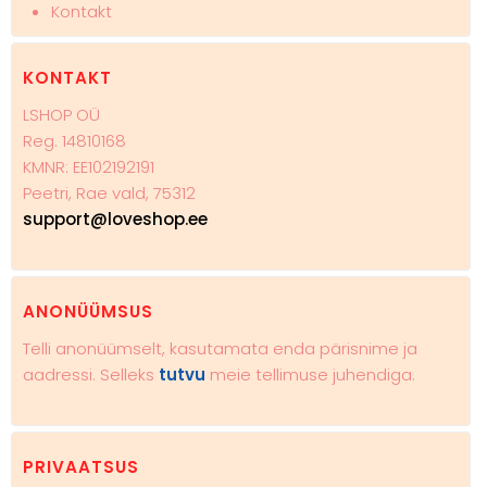
Kontakt
KONTAKT
LSHOP OÜ
Reg. 14810168
KMNR: EE102192191
Peetri, Rae vald, 75312
support@loveshop.ee
ANONÜÜMSUS
Telli anonüümselt, kasutamata enda pärisnime ja
aadressi. Selleks
tutvu
meie tellimuse juhendiga.
PRIVAATSUS