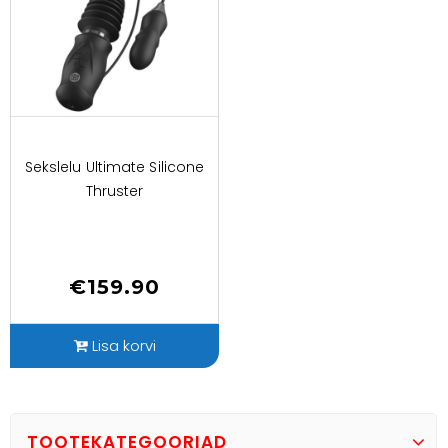
0
Sekslelu Ultimate Silicone
o
Thruster
u
t
o
f
5
€
159.90
Lisa korvi
TOOTEKATEGOORIAD