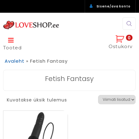
Sisene/ava konto
0
Ostukorv
Tooted
Avaleht
»
Fetish Fantasy
Fetish Fantasy
Kuvatakse üksik tulemus