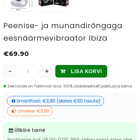
Peenise- ja munandirõngaga
eesnäärmevibraator Ibiza
€
69.90
-
+
LISA KORVI
See toode on Tallinnas laos. 100% ülidiskreetselt pakitud ja tarne.
SmartPosti: €2,90 (alates €60 tasuta)
Omniva: €3,50
Ülikiire tarne
Postitame E-R 08.00-17.00. 96% tellimustest käes ühe