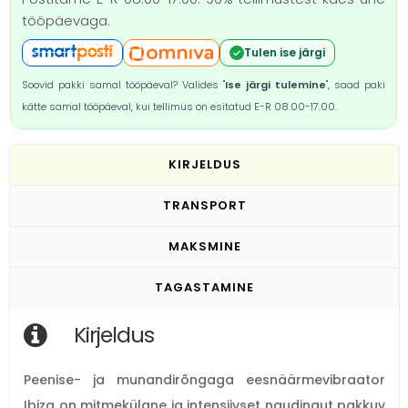
tööpäevaga.
Tulen ise järgi
Soovid pakki samal tööpäeval? Valides "
Ise järgi tulemine
", saad paki
kätte samal tööpäeval, kui tellimus on esitatud E-R 08.00-17.00.
KIRJELDUS
TRANSPORT
MAKSMINE
TAGASTAMINE
Kirjeldus
Peenise- ja munandirõngaga eesnäärmevibraator
Ibiza on mitmekülgne ja intensiivset naudingut pakkuv