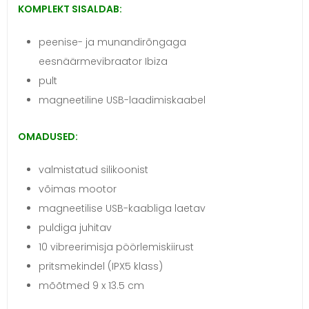
KOMPLEKT SISALDAB:
peenise- ja munandirõngaga
eesnäärmevibraator Ibiza
pult
magneetiline USB-laadimiskaabel
OMADUSED:
valmistatud silikoonist
võimas mootor
magneetilise USB-kaabliga laetav
puldiga juhitav
10 vibreerimisja pöörlemiskiirust
pritsmekindel (IPX5 klass)
mõõtmed 9 x 13.5 cm