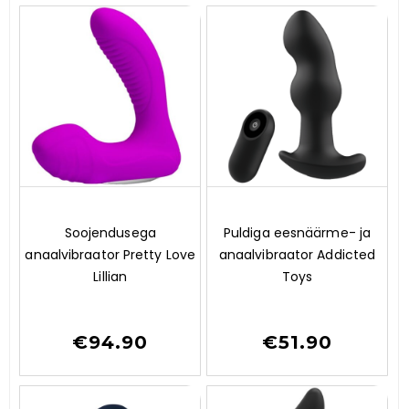
0
0
Soojendusega
Puldiga eesnäärme- ja
o
o
anaalvibraator Pretty Love
anaalvibraator Addicted
u
u
t
t
Lillian
Toys
o
o
f
f
5
5
€
94.90
€
51.90