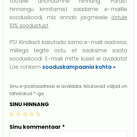
tootele anonüümne hinnang. Pärast
hinnangu kinnitamist saadame e-mailile
sooduskoodi, mis annab järgmisele
ostule
10% soodustust
.
PS! Kindlasti kasutada sama e-maili aadressi,
millega tegite ostu, et saaksime saata
sooduskoodi. E-maili mitte kuskil ei avaldata!
Loe rohkem
sooduskampaania kohta »
Sinu e-postiaadressi ei avaldata.
Nõutavad väljad on
tähistatud
*
-ga
SINU HINNANG
Sinu kommentaar
*