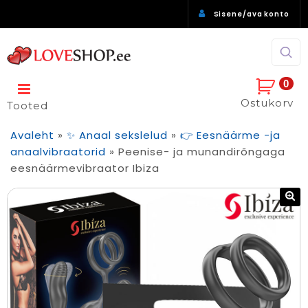
Sisene/ava konto
0
Ostukorv
Tooted
Avaleht
»
✨ Anaal sekslelud
»
👉 Eesnäärme -ja
anaalvibraatorid
»
Peenise- ja munandirõngaga
eesnäärmevibraator Ibiza
🔍