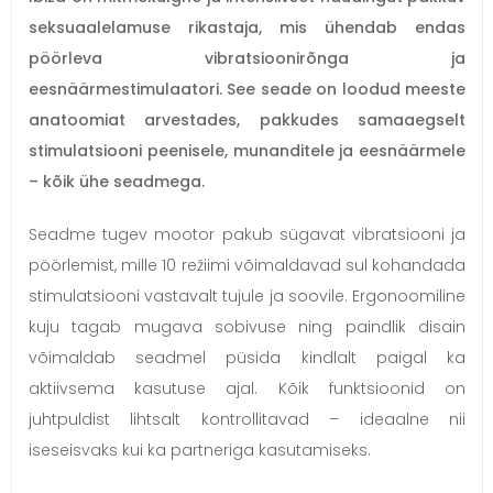
seksuaalelamuse rikastaja, mis ühendab endas
pöörleva vibratsioonirõnga ja
eesnäärmestimulaatori. See seade on loodud meeste
anatoomiat arvestades, pakkudes samaaegselt
stimulatsiooni peenisele, munanditele ja eesnäärmele
– kõik ühe seadmega.
Seadme tugev mootor pakub sügavat vibratsiooni ja
pöörlemist, mille 10 režiimi võimaldavad sul kohandada
stimulatsiooni vastavalt tujule ja soovile. Ergonoomiline
kuju tagab mugava sobivuse ning paindlik disain
võimaldab seadmel püsida kindlalt paigal ka
aktiivsema kasutuse ajal. Kõik funktsioonid on
juhtpuldist lihtsalt kontrollitavad – ideaalne nii
iseseisvaks kui ka partneriga kasutamiseks.