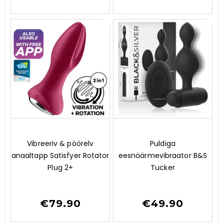
0
0
Vibreeriv & pöörelv
Puldiga
o
o
anaaltapp Satisfyer Rotator
eesnäärmevibraator B&S
u
u
t
t
Plug 2+
Tucker
o
o
f
f
5
5
€
79.90
€
49.90