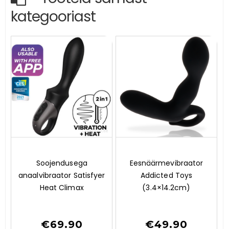
kategooriast
0
0
Soojendusega
Eesnäärmevibraator
o
o
anaalvibraator Satisfyer
Addicted Toys
u
u
t
t
Heat Climax
(3.4×14.2cm)
o
o
f
f
5
5
€
69.90
€
49.90