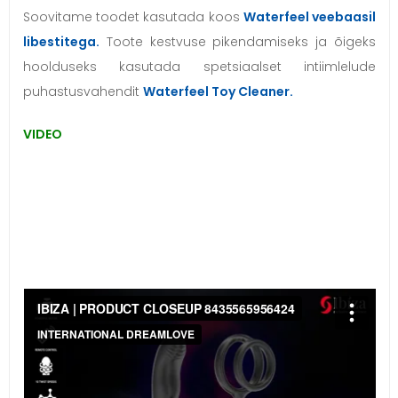
Soovitame toodet kasutada koos
Waterfeel veebaasil
libestitega.
Toote kestvuse pikendamiseks ja õigeks
hoolduseks kasutada spetsiaalset intiimlelude
puhastusvahendit
Waterfeel Toy Cleaner.
VIDEO