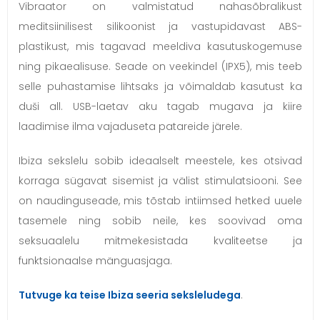
Vibraator on valmistatud nahasõbralikust
meditsiinilisest silikoonist ja vastupidavast ABS-
plastikust, mis tagavad meeldiva kasutuskogemuse
ning pikaealisuse. Seade on veekindel (IPX5), mis teeb
selle puhastamise lihtsaks ja võimaldab kasutust ka
duši all. USB-laetav aku tagab mugava ja kiire
laadimise ilma vajaduseta patareide järele.
Ibiza sekslelu sobib ideaalselt meestele, kes otsivad
korraga sügavat sisemist ja välist stimulatsiooni. See
on naudinguseade, mis tõstab intiimsed hetked uuele
tasemele ning sobib neile, kes soovivad oma
seksuaalelu mitmekesistada kvaliteetse ja
funktsionaalse mänguasjaga.
Tutvuge ka teise Ibiza seeria seksleludega
.