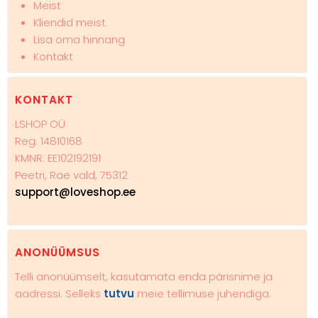
Meist
Kliendid meist
Lisa oma hinnang
Kontakt
KONTAKT
LSHOP OÜ
Reg. 14810168
KMNR: EE102192191
Peetri, Rae vald, 75312
support@loveshop.ee
ANONÜÜMSUS
Telli anonüümselt, kasutamata enda pärisnime ja
aadressi. Selleks
tutvu
meie tellimuse juhendiga.