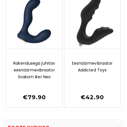
0
0
Rakendusega juhitav
Eesnäärmevibraator
o
o
eesnäärmevibraator
Addicted Toys
u
u
t
t
Svakom Iker Neo
o
o
f
f
5
5
€
79.90
€
42.90