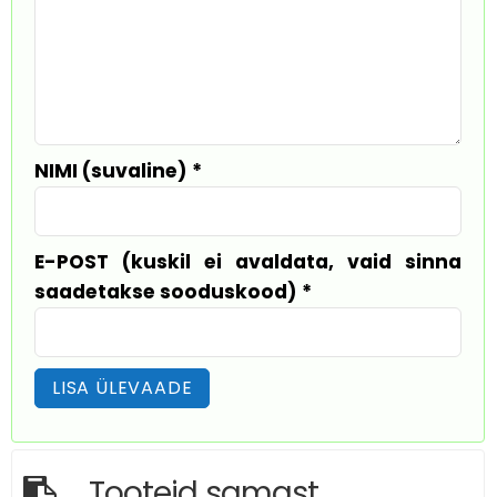
NIMI (suvaline)
*
E-POST (kuskil ei avaldata, vaid sinna
saadetakse sooduskood)
*
Tooteid samast