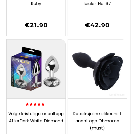
t
Ruby
Icicles No. 67
o
f
5
€
21.90
€
42.90
5.00
0
Valge kristalliga anaaltapp
Roosikujuline silikoonist
out of 5
o
AfterDark White Diamond
anaaltapp Öhmama
u
t
(must)
o