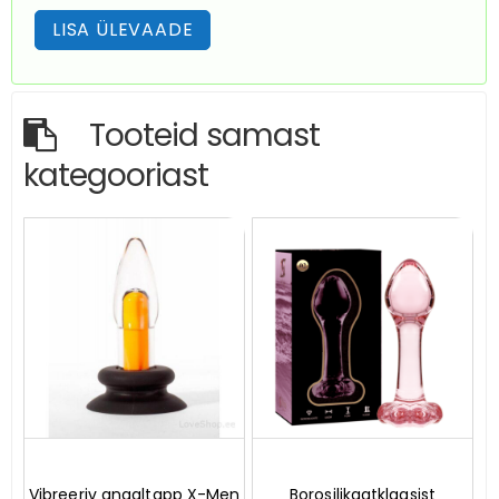
Tooteid samast
kategooriast
0
0
Vibreeriv anaaltapp X-Men
Borosilikaatklaasist
o
o