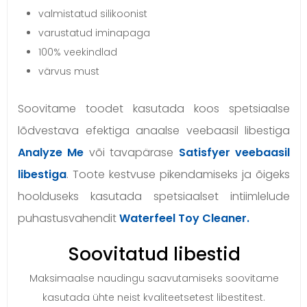
valmistatud silikoonist
varustatud iminapaga
100% veekindlad
värvus must
Soovitame toodet kasutada koos spetsiaalse
lõdvestava efektiga anaalse veebaasil libestiga
Analyze Me
või tavapärase
Satisfyer veebaasil
libestiga
. Toote kestvuse pikendamiseks ja õigeks
hoolduseks kasutada spetsiaalset intiimlelude
puhastusvahendit
Waterfeel Toy Cleaner.
Soovitatud libestid
Maksimaalse naudingu saavutamiseks soovitame
kasutada ühte neist kvaliteetsetest libestitest.