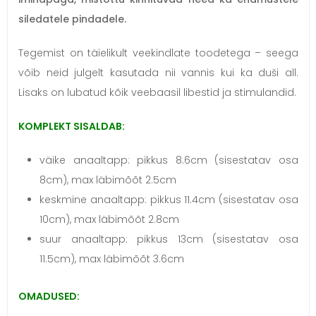
siledatele pindadele.
Tegemist on täielikult veekindlate toodetega – seega
võib neid julgelt kasutada nii vannis kui ka duši all.
Lisaks on lubatud kõik veebaasil libestid ja stimulandid.
KOMPLEKT SISALDAB:
väike anaaltapp: pikkus 8.6cm (sisestatav osa
8cm), max läbimõõt 2.5cm
keskmine anaaltapp: pikkus 11.4cm (sisestatav osa
10cm), max läbimõõt 2.8cm
suur anaaltapp: pikkus 13cm (sisestatav osa
11.5cm), max läbimõõt 3.6cm
OMADUSED: