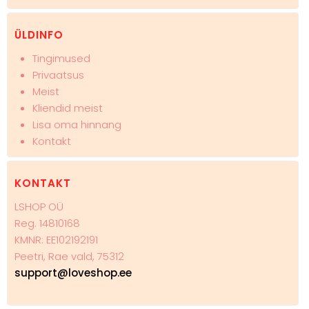
ÜLDINFO
Tingimused
Privaatsus
Meist
Kliendid meist
Lisa oma hinnang
Kontakt
KONTAKT
LSHOP OÜ
Reg. 14810168
KMNR: EE102192191
Peetri, Rae vald, 75312
support@loveshop.ee