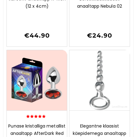
(12 x 4cm)
anaaltapp Nebula 02
u
u
t
t
o
o
f
f
5
5
€
44.90
€
24.90
5.00
0
Punase kristalliga metallist
Elegantne klaasist
out of 5
o
anaaltapp AfterDark Red
käepidemega anaaltapp
u