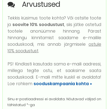
Arvustused
Tekkis küsimus toote kohta? Või ostsite toote
ja
soovite 10% soodustust
, siis jätke ostetud
tootele anonüümne hinnang. Pärast
hinnangu kinnitamist saadame e-mailile
sooduskoodi, mis annab järgmisele
ostule
10% soodustust
.
PS! Kindlasti kasutada sama e-maili aadressi,
millega tegite ostu, et saaksime saata
sooduskoodi. E-maili mitte kuskil ei avaldata!
Loe rohkem
sooduskampaania kohta »
Sinu e-postiaadressi ei avaldata.
Nõutavad väljad on
tähistatud
*
-ga