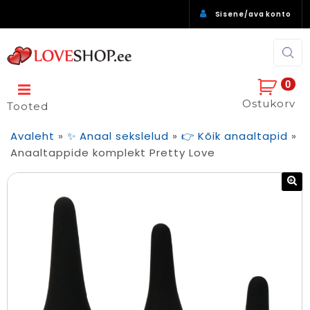
Sisene/ava konto
0
Ostukorv
Tooted
Avaleht
»
✨ Anaal sekslelud
»
👉 Kõik anaaltapid
»
Anaaltappide komplekt Pretty Love
🔍