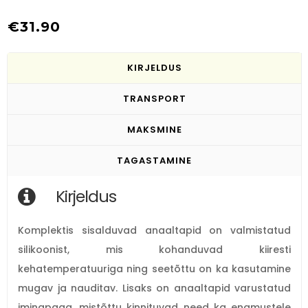
€
31.90
KIRJELDUS
TRANSPORT
MAKSMINE
TAGASTAMINE
Kirjeldus
Komplektis sisalduvad anaaltapid on valmistatud
silikoonist, mis kohanduvad kiiresti
kehatemperatuuriga ning seetõttu on ka kasutamine
mugav ja nauditav. Lisaks on anaaltapid varustatud
iminapaga, mistõttu kinnituvad need ka enamustele