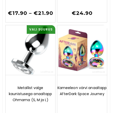
f
5
€
17.90
–
€
21.90
€
24.90
VALI SUURUS
0
0
Metallist valge
Kameeleon värvi anaaltapp
o
o
kaunistusega anaaltapp
AfterDark Space Journey
u
u
t
t
Ohmama (S, M ja L)
o
o
f
f
5
5