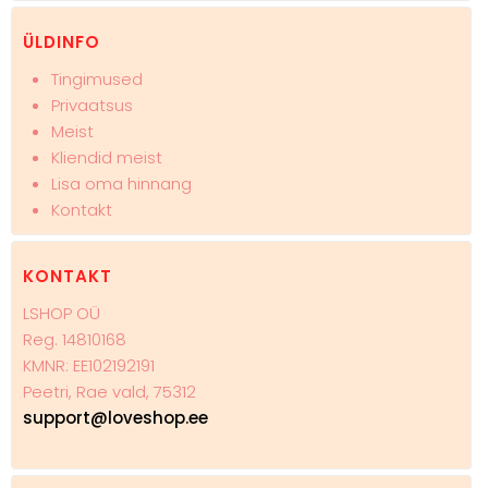
ÜLDINFO
Tingimused
Privaatsus
Meist
Kliendid meist
Lisa oma hinnang
Kontakt
KONTAKT
LSHOP OÜ
Reg. 14810168
KMNR: EE102192191
Peetri, Rae vald, 75312
support@loveshop.ee