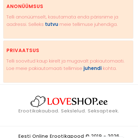
ANONÜÜMSUS
Telli anonüümselt, kasutamata enda pärisnime ja
aadressi. Selleks
tutvu
meie tellimuse juhendiga.
PRIVAATSUS
Telli soovitud kaup kiirelt ja mugavalt pakiautomaati.
Loe meie pakiautomaati tellimise
juhendi
kohta.
Erootikakaubad. Sekslelud. Seksapteek.
Russian
Eesti Online Erootikapood © 2019 - 2026