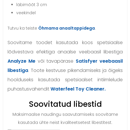
läbimõõt 3 cm
veekindel
Tutvu ka teiste
Öhmama anaaltappidega
.
Soovitame toodet kasutada koos spetsiaalse
lõdvestava efektiga anaalse veebaasil libestiga
Analyze Me
või tavapärase
Satisfyer veebaasil
libestiga
. Toote kestvuse pikendamiseks ja õigeks
hoolduseks kasutada spetsiaalset intiimlelude
puhastusvahendit
Waterfeel Toy Cleaner.
Soovitatud libestid
Maksimaalse naudingu saavutamiseks soovitame
kasutada ühte neist kvaliteetsetest libestitest.