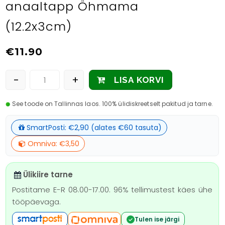
anaaltapp Öhmama
(12.2x3cm)
€
11.90
-
+
LISA KORVI
See toode on Tallinnas laos. 100% ülidiskreetselt pakitud ja tarne.
SmartPosti: €2,90 (alates €60 tasuta)
Omniva: €3,50
Ülikiire tarne
Postitame E-R 08.00-17.00. 96% tellimustest käes ühe
tööpäevaga.
Tulen ise järgi