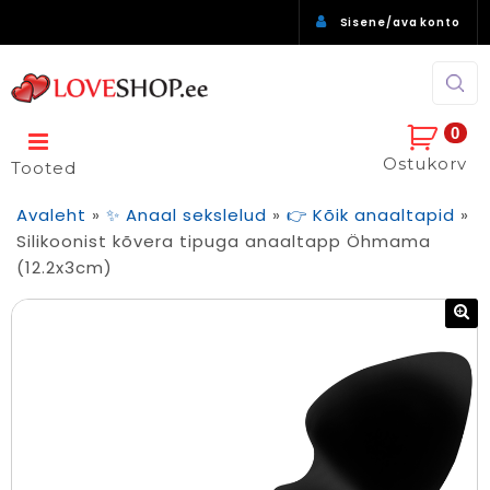
Sisene/ava konto
0
Ostukorv
Tooted
Avaleht
»
✨ Anaal sekslelud
»
👉 Kõik anaaltapid
»
Silikoonist kõvera tipuga anaaltapp Öhmama
(12.2x3cm)
🔍