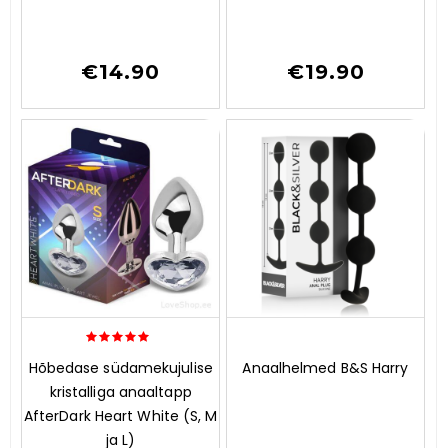
o
o
f
f
5
5
€
14.90
€
19.90
5.00
0
Hõbedase südamekujulise
Anaalhelmed B&S Harry
out of 5
o
kristalliga anaaltapp
u
t
AfterDark Heart White (S, M
o
ja L)
f