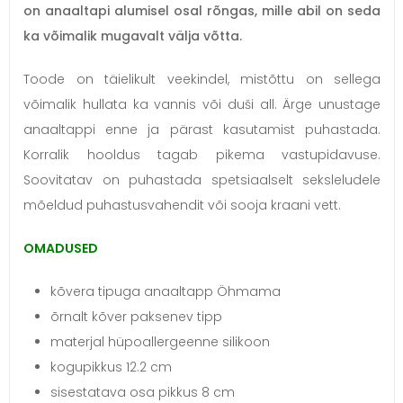
on anaaltapi alumisel osal rõngas, mille abil on seda
ka võimalik mugavalt välja võtta.
Toode on täielikult veekindel, mistõttu on sellega
võimalik hullata ka vannis või duši all. Ärge unustage
anaaltappi enne ja pärast kasutamist puhastada.
Korralik hooldus tagab pikema vastupidavuse.
Soovitatav on puhastada spetsiaalselt seksleludele
mõeldud puhastusvahendit või sooja kraani vett.
OMADUSED
kõvera tipuga anaaltapp Öhmama
õrnalt kõver paksenev tipp
materjal hüpoallergeenne silikoon
kogupikkus 12.2 cm
sisestatava osa pikkus 8 cm