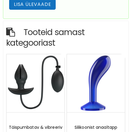
Tooteid samast
kategooriast
0
0
Täispumbatav & vibreeriv
Silikoonist anaaltapp
o
o