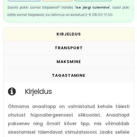
Soovid pakki samal tööpäeval? Valides "
Ise järgi tulemine
", saad paki
kätte samal tööpäeval, kui tellimus on esitatud E-R 08.00-17.00.
KIRJELDUS
TRANSPORT
MAKSMINE
TAGASTAMINE
Kirjeldus
Öhmama anaaltapp on valmistatud kehale täiesti
ohutust hüpoallergeensest silikoonist. Anaaltapil
paksenev ning õrnalt kõver tipp, mis võimaldab
sisestamisel täiendavat stimulatsiooni. Lisaks sellele