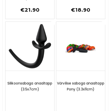
5
€
21.90
€
18.90
0
0
Silikoonsabaga anaaltapp
Värvilise sabaga anaaltapp
o
o
(3.5x7cm)
Pony (3.3x11cm)
u
u
t
t
o
o
f
f
5
5