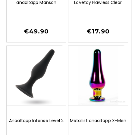
anaaltapp Manson
Lovetoy Flawless Clear
u
u
t
t
o
o
f
f
5
5
€
49.90
€
17.90
0
0
Anaaltapp Intense Level 2
Metallist anaaltapp X-Men
o
o
u
u
t
t