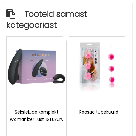
Tooteid samast
kategooriast
0
0
Sekslelude komplekt
Roosad tupekuulid
o
o
Womanizer Lust & Luxury
u
u
t
t
o
o
f
f