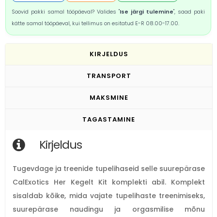
Soovid pakki samal tööpäeval? Valides "
Ise järgi tulemine
", saad paki
kätte samal tööpäeval, kui tellimus on esitatud E-R 08.00-17.00.
KIRJELDUS
TRANSPORT
MAKSMINE
TAGASTAMINE
Kirjeldus
Tugevdage ja treenide tupelihaseid selle suurepärase
CalExotics Her Kegelt Kit komplekti abil. Komplekt
sisaldab kõike, mida vajate tupelihaste treenimiseks,
suurepärase naudingu ja orgasmilise mõnu