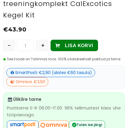
treeningkomplekt CalExcotics
Kegel Kit
€
43.90
-
+
LISA KORVI
See toode on Tallinnas laos. 100% ülidiskreetselt pakitud ja tarne.
SmartPosti: €2,90 (alates €60 tasuta)
Omniva: €3,50
Ülikiire tarne
Postitame E-R 08.00-17.00. 96% tellimustest käes ühe
tööpäevaga.
Tulen ise järgi