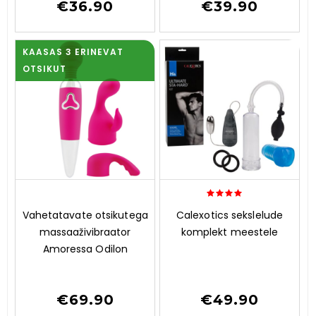
€
36.90
€
39.90
KAASAS 3 ERINEVAT
OTSIKUT
0
4.00
Vahetatavate otsikutega
Calexotics sekslelude
o
out of 5
massaaživibraator
komplekt meestele
u
t
Amoressa Odilon
o
f
5
€
69.90
€
49.90