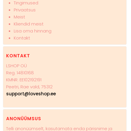
Tingimused
Privaatsus
Meist
Kliendid meist
Lisa oma hinnang
Kontakt
KONTAKT
LSHOP OÜ
Reg. 14810168
KMNR: EE102192191
Peetri, Rae vald, 75312
support@loveshop.ee
ANONÜÜMSUS
Telli anonüümselt, kasutamata enda pärisnime ja