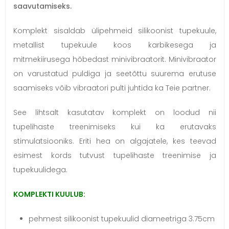
saavutamiseks.
Komplekt sisaldab ülipehmeid silikoonist tupekuule,
metallist tupekuule koos karbikesega ja
mitmekiirusega hõbedast minivibraatorit. Minivibraator
on varustatud puldiga ja seetõttu suurema erutuse
saamiseks võib vibraatori pulti juhtida ka Teie partner.
See lihtsalt kasutatav komplekt on loodud nii
tupelihaste treenimiseks kui ka erutavaks
stimulatsiooniks. Eriti hea on algajatele, kes teevad
esimest kords tutvust tupelihaste treenimise ja
tupekuulidega.
KOMPLEKTI KUULUB:
pehmest silikoonist tupekuulid diameetriga 3.75cm