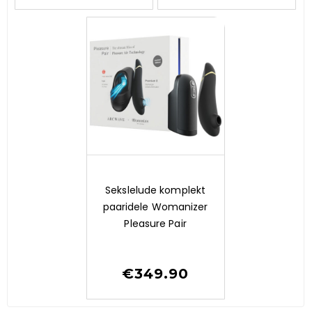
0
Sekslelude komplekt
o
paaridele Womanizer
u
t
Pleasure Pair
o
f
5
€
349.90