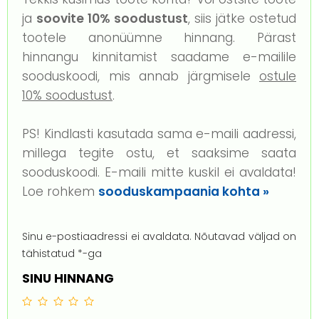
ja
soovite 10% soodustust
, siis jätke ostetud
tootele anonüümne hinnang. Pärast
hinnangu kinnitamist saadame e-mailile
sooduskoodi, mis annab järgmisele
ostule
10% soodustust
.
PS! Kindlasti kasutada sama e-maili aadressi,
millega tegite ostu, et saaksime saata
sooduskoodi. E-maili mitte kuskil ei avaldata!
Loe rohkem
sooduskampaania kohta »
Sinu e-postiaadressi ei avaldata.
Nõutavad väljad on
tähistatud
*
-ga
SINU HINNANG