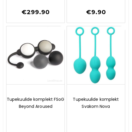
5
5
€
299.90
€
9.90
0
0
Tupekuulide komplekt FSoG
Tupekuulide komplekt
o
o
Beyond Aroused
Svakom Nova
u
u
t
t
o
o
f
f
5
5