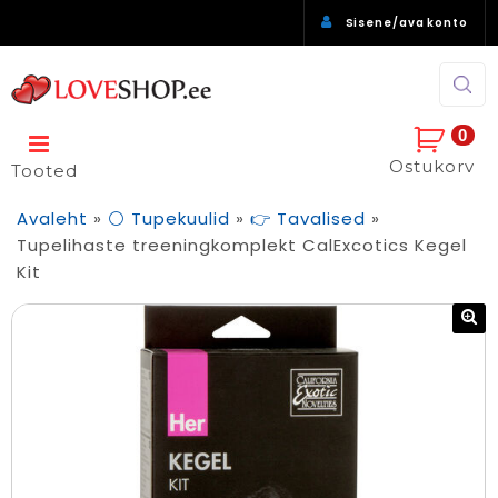
Sisene/ava konto
0
Ostukorv
Tooted
Avaleht
»
⚪ Tupekuulid
»
👉 Tavalised
»
Tupelihaste treeningkomplekt CalExcotics Kegel
Kit
🔍