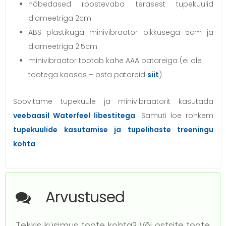
hõbedased roostevaba terasest tupekuulid
diameetriga 2cm
ABS plastikuga minivibraator pikkusega 5cm ja
diameetriga 2.5cm
minivibraator töötab kahe AAA patareiga (ei ole
tootega kaasas – osta patareid
siit
)
Soovitame tupekuule ja minivibraatorit kasutada
veebaasil Waterfeel libestitega
. Samuti loe rohkem
tupekuulide kasutamise ja tupelihaste treeningu
kohta
.
Arvustused
Tekkis küsimus toote kohta? Või ostsite toote